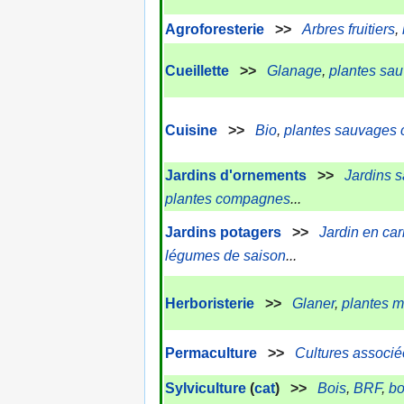
Agroforesterie
>>
Arbres fruitiers
,
Cueillette
>>
Glanage
,
plantes sa
Cuisine
>>
Bio
,
plantes sauvages c
Jardins d'ornements
>>
Jardins 
plantes compagnes
...
Jardins potagers
>>
Jardin en car
légumes de saison
...
Herboristerie
>>
Glaner
,
plantes m
Permaculture
>>
Cultures associé
Sylviculture
(
cat
) >>
Bois
,
BRF
,
bo