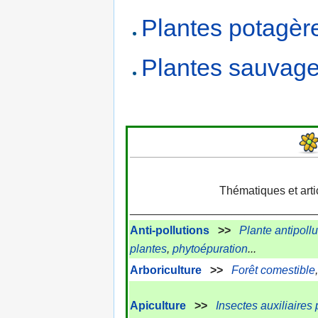
Plantes potagèr
Plantes sauvage
Thématiques et arti
_____________________________
Anti-pollutions
>>
Plante antipollu
plantes
,
phytoépuration
...
Arboriculture
>>
Forêt comestible
Apiculture
>>
Insectes
auxiliaires