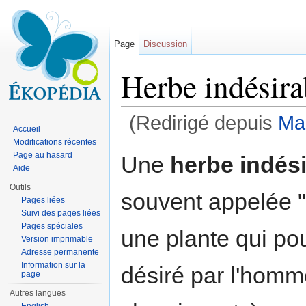
Page
Discussion
Herbe indésira
(Redirigé depuis
Ma
Accueil
Aller à :
navigation
,
rechercher
Modifications récentes
Page au hasard
Une
herbe indési
Aide
Outils
souvent appelée 
Pages liées
Suivi des pages liées
Pages spéciales
une plante qui po
Version imprimable
Adresse permanente
Information sur la
désiré par l'homm
page
Autres langues