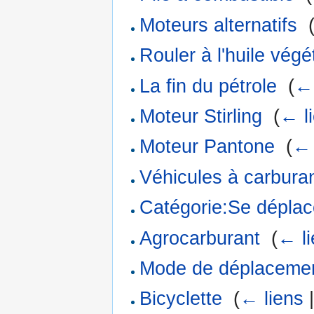
Moteurs alternatifs
‎
Rouler à l'huile végé
La fin du pétrole
‎
(
← 
Moteur Stirling
‎
(
← l
Moteur Pantone
‎
(
← 
Véhicules à carburan
Catégorie:Se déplac
Agrocarburant
‎
(
← l
Mode de déplacement
Bicyclette
‎
(
← liens