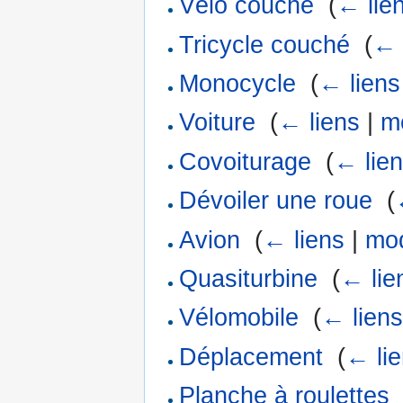
Vélo couché
‎
(
← lie
Tricycle couché
‎
(
← 
Monocycle
‎
(
← liens
Voiture
‎
(
← liens
|
mo
Covoiturage
‎
(
← lie
Dévoiler une roue
‎
(
Avion
‎
(
← liens
|
mod
Quasiturbine
‎
(
← lie
Vélomobile
‎
(
← lien
Déplacement
‎
(
← li
Planche à roulettes