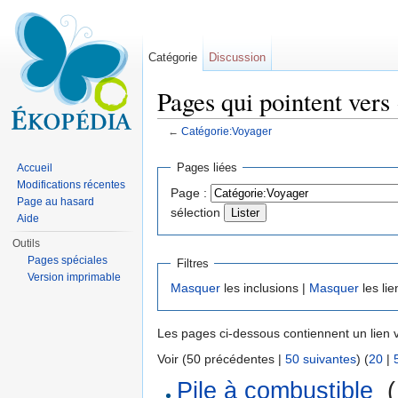
Catégorie
Discussion
Pages qui pointent vers
←
Catégorie:Voyager
Aller à :
navigation
,
rechercher
Pages liées
Accueil
Modifications récentes
Page :
Page au hasard
sélection
Aide
Outils
Pages spéciales
Filtres
Version imprimable
Masquer
les inclusions |
Masquer
les lie
Les pages ci-dessous contiennent un lien 
Voir (50 précédentes |
50 suivantes
) (
20
|
Pile à combustible
‎
(