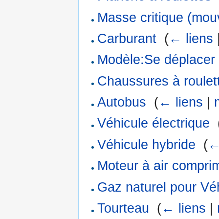
Masse critique (mou
Carburant
‎
(
← liens
Modèle:Se déplacer
Chaussures à roulet
Autobus
‎
(
← liens
|
Véhicule électrique
‎
Véhicule hybride
‎
(
←
Moteur à air compri
Gaz naturel pour Vé
Tourteau
‎
(
← liens
|