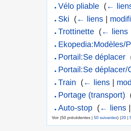
Vélo pliable
‎
(
← lien
Ski
‎
(
← liens
|
modif
Trottinette
‎
(
← liens
Ekopedia:Modèles/Po
Portail:Se déplacer
‎
Portail:Se déplacer/
Train
‎
(
← liens
|
modi
Portage (transport)
‎
Auto-stop
‎
(
← liens
Voir (50 précédentes |
50 suivantes
) (
20
|