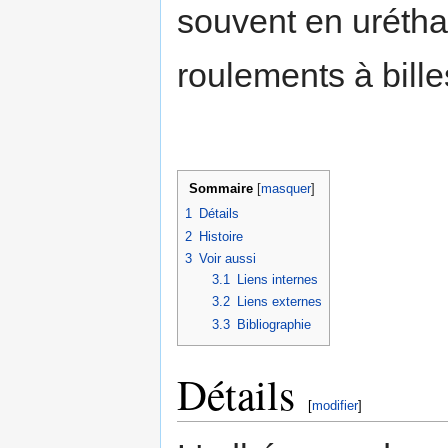
souvent en urétha
roulements à bill
Sommaire
[
masquer
]
1
Détails
2
Histoire
3
Voir aussi
3.1
Liens internes
3.2
Liens externes
3.3
Bibliographie
Détails
[
modifier
]