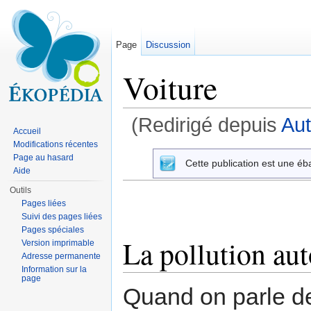
Page
Discussion
Voiture
(Redirigé depuis
Aut
Accueil
Aller à :
navigation
,
rechercher
Modifications récentes
Page au hasard
Cette publication est une éb
Aide
Outils
Pages liées
Suivi des pages liées
Pages spéciales
La pollution au
Version imprimable
Adresse permanente
Information sur la
page
Quand on parle de