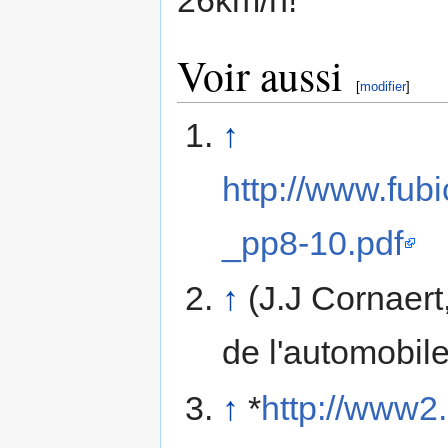
Voir aussi
[
modifier
]
↑
http://www.fub
_pp8-10.pdf
↑
(J.J Cornaert
de l'automobile
↑
*
http://www2