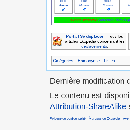
pour
pour
pour
Moteur
Moteur
Moteur
M
Connaissances à
contenus libres et g
Portail Se déplacer
– Tous les
articles Ékopédia concernant les
déplacements
.
Catégories
:
Homonymie
Listes
Dernière modification 
Le contenu est dispon
Attribution-ShareAlike
s
Politique de confidentialité
À propos de Ekopedia
Aver