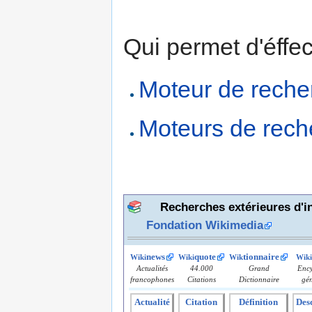
Qui permet d'éffe
Moteur de reche
Moteurs de rech
Recherches extérieures d'i
Fondation Wikimedia
news
quote
tionnaire
Wiki
Wiki
Wik
Wiki
Actualités
44.000
Grand
Ency
francophones
Citations
Dictionnaire
gén
Actualité
Citation
Définition
Des