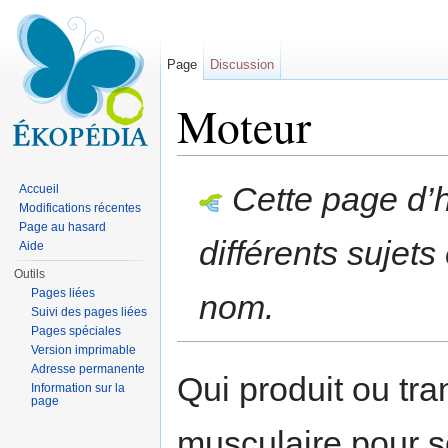
Page
Discussion
Moteur
Aller à :
navigation
,
rechercher
Cette page d’
Accueil
Modifications récentes
Page au hasard
différents sujet
Aide
Outils
Pages liées
nom.
Suivi des pages liées
Pages spéciales
Version imprimable
Adresse permanente
Qui produit ou t
Information sur la
page
musculaire pour 