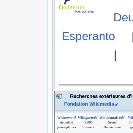
Deu
Esperanto
|
Recherches extérieures d'
Fondation Wikimedia
news
quote
tionnaire
Wiki
Wiki
Wik
Wik
Actualités
44.000
Grand
En
francophones
Citations
Dictionnaire
g