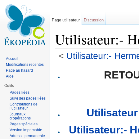
Page utilisateur
Discussion
Utilisateur:- 
<
Utilisateur:- Herm
Accueil
Aller à :
navigation
,
rechercher
Modifications récentes
Page au hasard
RETO
Aide
Outils
Pages liées
Suivi des pages liées
Contributions de
l’utilisateur
Utilisateur
Journaux
d’opérations
Pages spéciales
Utilisateur:-
Version imprimable
Adresse permanente