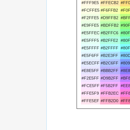
#FFF9E5
#FFECB2
#FF
#FCFFE5
#F6FFB2
#F0
#F2FFE5
#D9FFB2
#BF
#E9FFE5
#BDFFB2
#90
#E5FFEC
#B2FFC6
#80
#E5FFF5
#B2FFE2
#80
#E5FFFF
#B2FFFF
#80
#E5F6FF
#B2E3FF
#80
#E5ECFF
#B2C6FF
#80
#E8E5FF
#BBB2FF
#8E
#F2E5FF
#D9B2FF
#BF
#FCE5FF
#F5B2FF
#EE
#FFE5F9
#FFB2EC
#FF
#FFE5EF
#FFB2D0
#FF