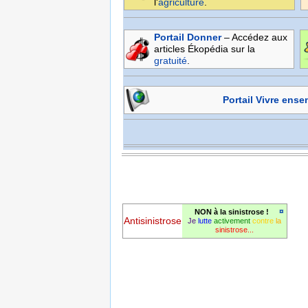
l'
agriculture
.
Portail Donner
– Accédez aux
articles Ékopédia sur la
gratuité
.
Portail Vivre ens
¤
NON à la sinistrose !
Antisinistrose
Je
lutte
activement
contre
la
sinistrose...