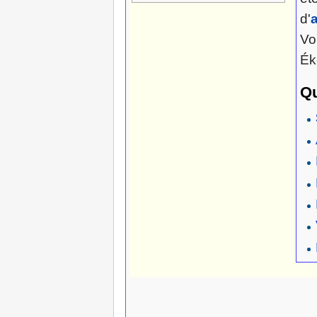
d'
Vo
Ék
Qu