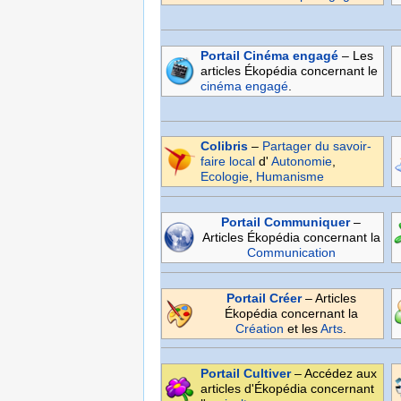
Portail Cinéma engagé
– Les
articles Ékopédia concernant le
cinéma
engagé
.
Colibris
–
Partager du savoir-
faire local
d'
Autonomie
,
Ecologie
,
Humanisme
Portail Communiquer
–
Articles Ékopédia concernant la
Communication
Portail Créer
– Articles
Ékopédia concernant la
Création
et les
Arts
.
Portail Cultiver
– Accédez aux
articles d'Ékopédia concernant