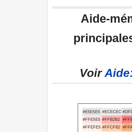
Aide-mém
principal
Voir
Aide
#E5E5E5
#ECECEC
#DF
#FFE5E5
#FFB2B2
#FF
#FFEFE5
#FFCFB2
#FF