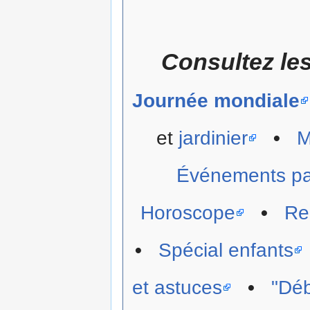
Consultez le
Journée mondiale
et
jardinier
•
M
Événements p
Horoscope
•
Re
•
Spécial enfants
et astuces
•
"Déb