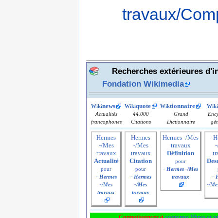
travaux/Com
Recherches extérieures d'i
Fondation Wikimedia
news
quote
tionnaire
Wiki
Wiki
Wik
Wiki
Actualités
44.000
Grand
Ency
francophones
Citations
Dictionnaire
gén
Hermes
Hermes
Hermes -/Mes
H
-/Mes
-/Mes
travaux
travaux
travaux
Définition
t
Actualité
Citation
Des
pour
pour
pour
- Hermes -/Mes
- Hermes
- Hermes
travaux
- 
-/Mes
-/Mes
-/Me
travaux
travaux
Connaissances à
contenus libres et g