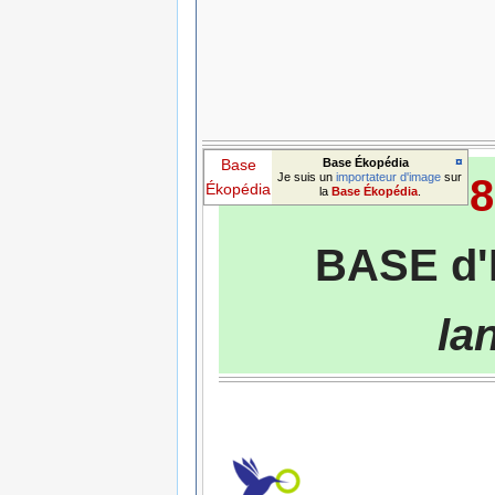
¤
Base
Base Ékopédia
Je suis un
importateur d'image
sur
8
Ékopédia
la
Base Ékopédia
.
BASE d'
la