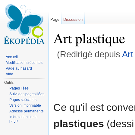
Page
Discussion
Art plastique
(Redirigé depuis
Art
Accueil
Aller à :
navigation
,
rechercher
Modifications récentes
Page au hasard
Aide
Outils
Pages liées
Suivi des pages liées
Pages spéciales
Ce qu'il est conv
Version imprimable
Adresse permanente
Information sur la
plastiques
(dessi
page