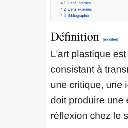
4.1
Liens internes
4.2
Liens externes
4.3
Bibliographie
Définition
[
modifier
]
L'art plastique es
consistant à tran
une critique, une 
doit produire une
réflexion chez le 