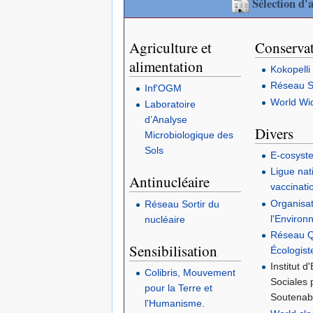
Sélection d'a
Agriculture et
Conserva
alimentation
Kokopelli
Réseau 
Inf'OGM
World Wi
Laboratoire
d’Analyse
Divers
Microbiologique des
Sols
E-cosyst
Ligue nat
Antinucléaire
vaccinati
Organisa
Réseau Sortir du
l'Enviro
nucléaire
Réseau Q
Sensibilisation
Écologist
Institut 
Colibris, Mouvement
Sociales 
pour la Terre et
Soutenab
l'Humanisme
.