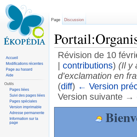
Page
Discussion
Portail:Organ
Révision de 10 févr
Accueil
|
contributions
)
(Il 
Modifications récentes
Page au hasard
d'exclamation en fra
Aide
(
diff
)
← Version pré
Outils
Pages liées
Version suivante → (
Suivi des pages liées
Pages spéciales
Aller à :
navigation
,
rechercher
Version imprimable
Bienve
Adresse permanente
Information sur la
page