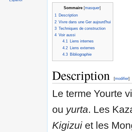
Español
Sommaire
[
masquer
]
1
Description
2
Vivre dans une Ger aujourd'hui
3
Techniques de construction
4
Voir aussi
4.1
Liens internes
4.2
Liens externes
4.3
Bibliographie
Description
[
modifier
]
Le terme Yourte 
ou
yurta
. Les Kaz
Kigizui
et les Mon