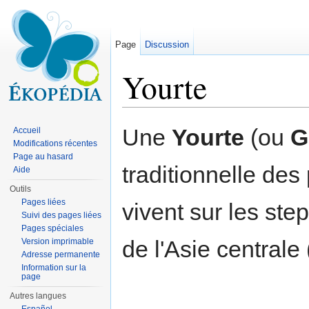
Page
Discussion
Yourte
Aller à :
navigation
,
rechercher
Une
Yourte
(ou
G
Accueil
Modifications récentes
Page au hasard
traditionnelle de
Aide
Outils
Pages liées
vivent sur les ste
Suivi des pages liées
Pages spéciales
de l'Asie centrale
Version imprimable
Adresse permanente
Information sur la
page
Autres langues