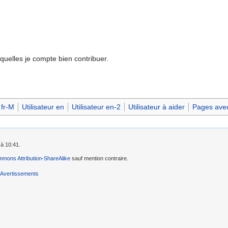
quelles je compte bien contribuer.
 fr-M
Utilisateur en
Utilisateur en-2
Utilisateur à aider
Pages avec 
 à 10:41.
mons Attribution-ShareAlike
sauf mention contraire.
Avertissements