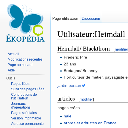
Page utilisateur
Discussion
Utilisateur:Heimdall
Aller à :
navigation
,
rechercher
Heimdall/ Blackthorn
[
modifier
Accueil
Frédéric Pire
Modifications récentes
23 ans
Page au hasard
Bretagne/ Britanny
Aide
Horticulteur de métier, paysagiste 
Outils
Pages liées
jardin persan
Suivi des pages liées
Contributions de
articles
l’utilisateur
[
modifier
]
Journaux
d’opérations
pages crées
Pages spéciales
haie
Version imprimable
arbres et arbustes en France
Adresse permanente