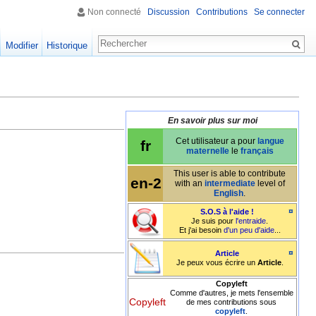
Non connecté
Discussion
Contributions
Se connecter
Modifier
Historique
En savoir plus sur moi
Cet utilisateur a pour
langue
fr
maternelle
le
français
This user is able to contribute
en-2
with an
intermediate
level of
English
.
¤
S.O.S à l'aide !
Je suis pour
l'entraide
.
Et j'ai besoin
d'un peu d'aide
...
¤
Article
Je peux vous écrire un
Article
.
Copyleft
Comme d'autres, je mets l'ensemble
Copyleft
de mes contributions sous
copyleft
.