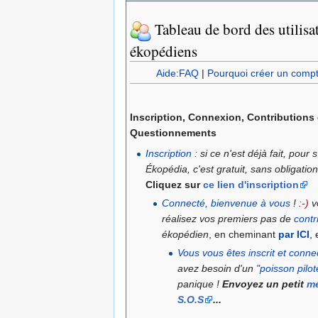
Tableau de bord des utilisa
ékopédiens
Aide:FAQ
|
Pourquoi créer un compte
Inscription
, Connexion, Contributions e
Questionnements
Inscription
: si ce n'est déjà fait, pour s
Ékopédia, c'est gratuit, sans obligation,
Cliquez sur
ce lien d'inscription
Connecté, bienvenue à vous
!
:-)
v
réalisez vos premiers pas de
contr
ékopédien
, en cheminant
par ICI
, 
Vous vous êtes inscrit et connec
avez besoin d'un
"poisson pilot
panique !
Envoyez un petit
m
S.O.S
...