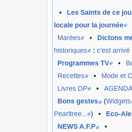
•
Les Saints de ce jou
locale pour la journée
Marées
•
Dictons m
historiques
:
c'est arrivé
Programmes TV
•
B
Recettes
•
Mode et C
Livres DP
•
AGEND
Bons gestes
(
Widgets
Pearltree...
)
•
Eco-Ale
NEWS A.F.P
•