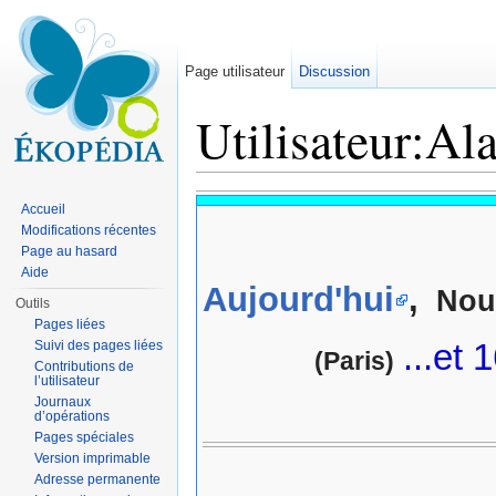
Page utilisateur
Discussion
Utilisateur:Al
Aller à :
navigation
,
rechercher
Accueil
Modifications récentes
Page au hasard
Aide
Aujourd'hui
,
Nou
Outils
Pages liées
...et 
Suivi des pages liées
(Paris)
Contributions de
l’utilisateur
Journaux
d’opérations
Pages spéciales
Version imprimable
Adresse permanente