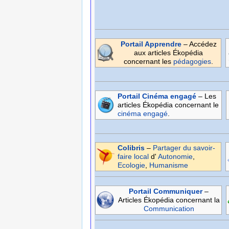
Portail Apprendre
– Accédez
aux articles Ékopédia
concernant les
pédagogies
.
Portail Cinéma engagé
– Les
articles Ékopédia concernant le
cinéma
engagé
.
Colibris
–
Partager du savoir-
faire local
d'
Autonomie
,
Ecologie
,
Humanisme
Portail Communiquer
–
Articles Ékopédia concernant la
Communication