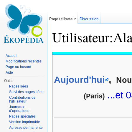
Page utilisateur
Discussion
Utilisateur:Al
Aller à :
navigation
,
rechercher
Accueil
Modifications récentes
Page au hasard
Aide
Aujourd'hui
,
Nou
Outils
Pages liées
...et 
Suivi des pages liées
(Paris)
Contributions de
l’utilisateur
Journaux
d’opérations
Pages spéciales
Version imprimable
Adresse permanente