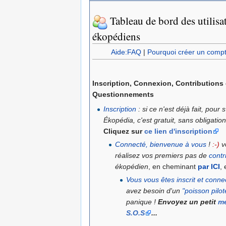
Tableau de bord des utilisa
ékopédiens
Aide:FAQ
|
Pourquoi créer un compte
Inscription
, Connexion, Contributions e
Questionnements
Inscription
: si ce n'est déjà fait, pour s
Ékopédia, c'est gratuit, sans obligation,
Cliquez sur
ce lien d'inscription
Connecté, bienvenue à vous
!
:-)
v
réalisez vos premiers pas de
contr
ékopédien
, en cheminant
par ICI
, 
Vous vous êtes inscrit et connec
avez besoin d'un
"poisson pilot
panique !
Envoyez un petit
m
S.O.S
...