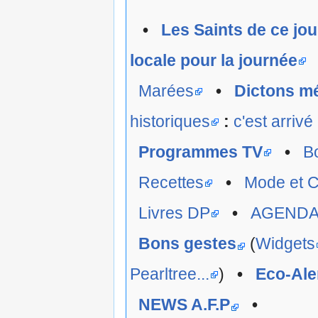
•
Les Saints de ce jou
locale pour la journée
Marées
•
Dictons m
historiques
:
c'est arrivé
Programmes TV
•
B
Recettes
•
Mode et C
Livres DP
•
AGEND
Bons gestes
(
Widgets
Pearltree...
)
•
Eco-Ale
NEWS A.F.P
•