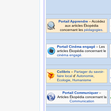
Portail Apprendre
– Accédez
aux articles Ékopédia
concernant les
pédagogies
.
Portail Cinéma engagé
– Les
articles Ékopédia concernant le
cinéma
engagé
.
Colibris
–
Partager du savoir-
faire local
d'
Autonomie
,
Ecologie
,
Humanisme
Portail Communiquer
–
Articles Ékopédia concernant la
Communication