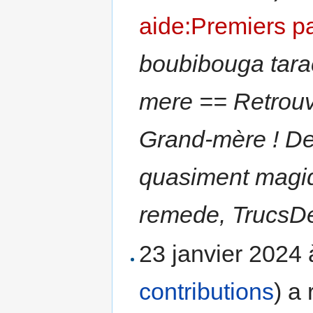
aide:Premiers p
boubibouga tara
mere == Retrouv
Grand-mère ! De 
quasiment magiq
remede, TrucsDe
23 janvier 2024
contributions
)
a 