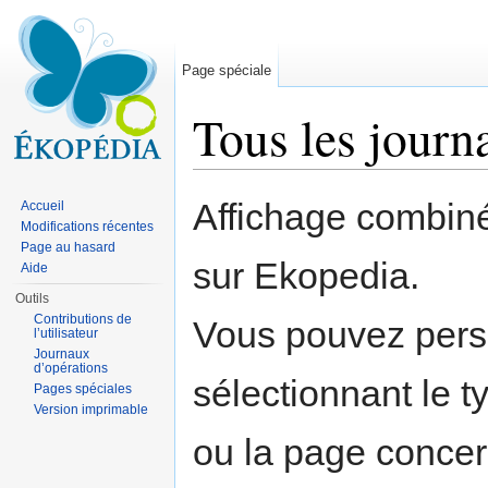
Page spéciale
Tous les journ
Aller à :
navigation
,
rechercher
Affichage combiné
Accueil
Modifications récentes
Page au hasard
sur Ekopedia.
Aide
Outils
Contributions de
Vous pouvez perso
l’utilisateur
Journaux
d’opérations
sélectionnant le ty
Pages spéciales
Version imprimable
ou la page concer