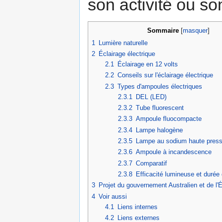
son activité ou s
Sommaire
[
masquer
]
1
Lumière naturelle
2
Éclairage électrique
2.1
Éclairage en 12 volts
2.2
Conseils sur l'éclairage électrique
2.3
Types d'ampoules électriques
2.3.1
DEL (LED)
2.3.2
Tube fluorescent
2.3.3
Ampoule fluocompacte
2.3.4
Lampe halogène
2.3.5
Lampe au sodium haute press
2.3.6
Ampoule à incandescence
2.3.7
Comparatif
2.3.8
Efficacité lumineuse et durée 
3
Projet du gouvernement Australien et de l'É
4
Voir aussi
4.1
Liens internes
4.2
Liens externes