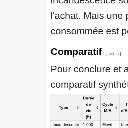
incandescence so
l'achat. Mais une p
consommée est pe
Comparatif
[
modifier
]
Pour conclure et a
comparatif synthé
Durée
de
Cycle
Type
vie
M/A
d'A
(h)
Incandescente
1 000
Élevé
Imm