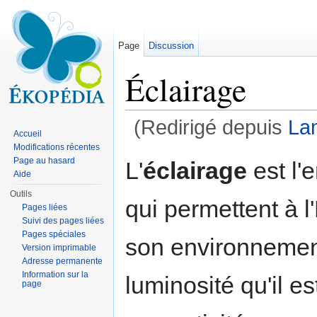
Page
Discussion
Éclairage
(Redirigé depuis
La
Accueil
Aller à :
navigation
,
rechercher
Modifications récentes
Page au hasard
L'
éclairage
est l
Aide
Outils
qui permettent à 
Pages liées
Suivi des pages liées
Pages spéciales
son environnement
Version imprimable
Adresse permanente
Information sur la
luminosité qu'il e
page