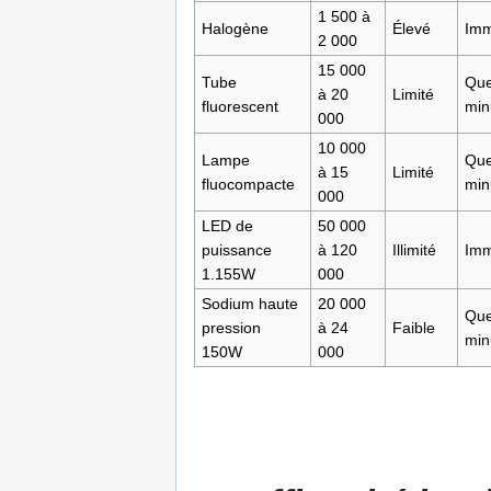
1 500 à
Halogène
Élevé
Imm
2 000
15 000
Tube
Que
à 20
Limité
fluorescent
min
000
10 000
Lampe
Que
à 15
Limité
fluocompacte
min
000
LED de
50 000
puissance
à 120
Illimité
Imm
1.155W
000
Sodium haute
20 000
Que
pression
à 24
Faible
min
150W
000