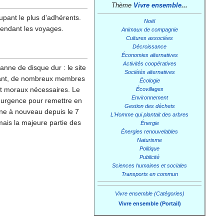
Thème
Vivre ensemble
...
upant le plus d'adhérents.
Noël
pendant les voyages.
Animaux de compagnie
Cultures associées
Décroissance
Économies alternatives
Activités coopératives
nne de disque dur : le site
Sociétés alternatives
ant, de nombreux membres
Écologie
 et moraux nécessaires. Le
Écovillages
Environnement
l'urgence pour remettre en
Gestion des déchets
onne à nouveau depuis le 7
L'Homme qui plantait des arbres
mais la majeure partie des
Énergie
Énergies renouvelables
Naturisme
Politique
Publicité
Sciences humaines et sociales
Transports en commun
Vivre ensemble (Catégories)
Vivre ensemble (Portail)