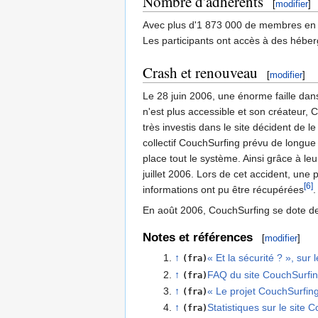
Nombre d'adhérents
[
modifier
]
Avec plus d'1 873 000 de membres en
Les participants ont accès à des héber
Crash et renouveau
[
modifier
]
Le 28 juin 2006, une énorme faille dan
n'est plus accessible et son créateur
très investis dans le site décident de 
collectif CouchSurfing prévu de longue
place tout le système. Ainsi grâce à le
juillet 2006. Lors de cet accident, une
[6]
informations ont pu être récupérées
.
En août 2006, CouchSurfing se dote de 
Notes et références
[
modifier
]
↑
« Et la sécurité ? », sur
(fra)
↑
FAQ du site CouchSurfin
(fra)
↑
« Le projet CouchSurfing
(fra)
↑
Statistiques sur le site 
(fra)