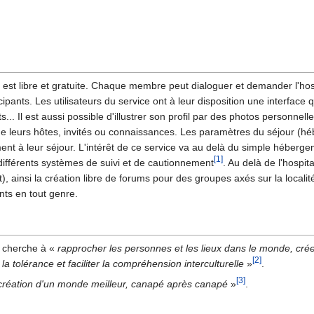
g est libre et gratuite. Chaque membre peut dialoguer et demander l'hos
ipants. Les utilisateurs du service ont à leur disposition une interface 
ts... Il est aussi possible d'illustrer son profil par des photos personn
 de leurs hôtes, invités ou connaissances. Les paramètres du séjour (h
ment à leur séjour. L'intérêt de ce service va au delà du simple hébergem
[1]
différents systèmes de suivi et de cautionnement
. Au delà de l'hospit
ainsi la création libre de forums pour des groupes axés sur la localité
nts en tout genre.
g cherche à «
rapprocher les personnes et les lieux dans le monde, cré
[2]
 la tolérance et faciliter la compréhension interculturelle
»
.
[3]
a création d'un monde meilleur, canapé après canapé
»
.