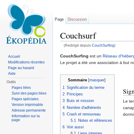
Page
Discussion
Couchsurf
(Redirigé depuis
CouchSurfing
)
Aller à :
navigation
,
rechercher
CouchSurfing
est un
Réseau d'héber
Accueil
Le projet a été une association à but n
Modifications récentes
Page au hasard
Aide
Sommaire
[
masquer
]
Outils
1
Signification du terme
Pages liées
Sign
Suivi des pages liées
2
Principes
Pages spéciales
3
Buts et mission
Le te
Version imprimable
4
Nombre d'adhérents
canap
Adresse permanente
dormi
5
Crash et renouveau
Information sur la
page
5.1
Notes et références
6
Voir aussi
6.1
Liens internes