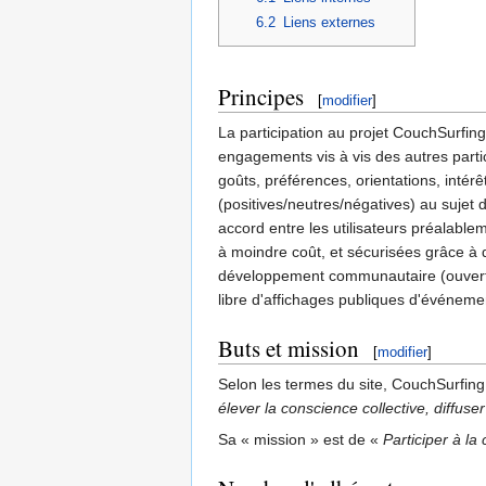
6.2
Liens externes
Principes
[
modifier
]
La participation au projet CouchSurfin
engagements vis à vis des autres partic
goûts, préférences, orientations, intérê
(positives/neutres/négatives) au sujet
accord entre les utilisateurs préalable
à moindre coût, et sécurisées grâce à 
développement communautaire (ouvert), 
libre d'affichages publiques d'événeme
Buts et mission
[
modifier
]
Selon les termes du site, CouchSurfin
élever la conscience collective, diffuser
Sa « mission » est de «
Participer à l