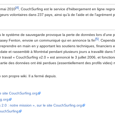
[4]
 mai 2010
, CouchSurfing est le service d'hébergement en ligne regro
geurs volontaires dans 237 pays, ainsi qu'à de l’aide et de l'agrément 
s le système de sauvegarde provoque la perte de données lors d'une pa
[5]
, Casey Fenton, envoie un communiqué qui en annonce la fin
. Cepend
le reprendre en main en y apportant les soutiens techniques, financiers
 date et rassemblé à Montréal pendant plusieurs jours a travaillé dans 
ur travail « CouchSurfing v2.0 » est annoncé le 3 juillet 2006, et foncti
 partie des données ont été perdues (essentiellement des profils vides) 
son propre wiki. Il a fermé depuis.
 le site CouchSurfing.org
g.org
 2.0 : notre mission », sur le site CouchSurfing.org
CouchSurfing