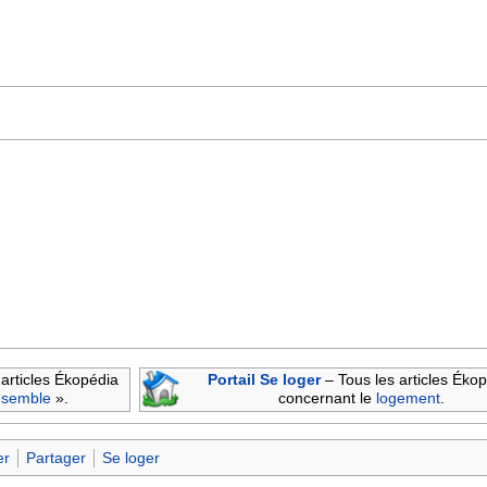
articles Ékopédia
Portail Se loger
– Tous les articles Éko
nsemble
».
concernant le
logement
.
er
Partager
Se loger