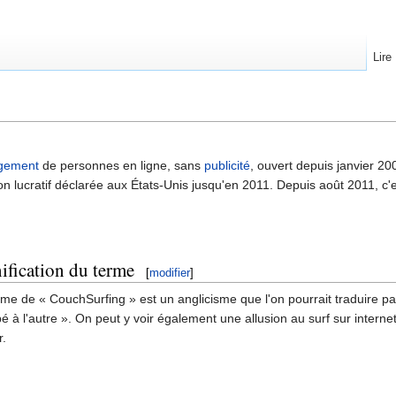
Lire
gement
de personnes en ligne, sans
publicité
, ouvert depuis janvier 20
on lucratif déclarée aux États-Unis jusqu'en 2011. Depuis août 2011, c'
ification du terme
[
modifier
]
rme de « CouchSurfing » est un anglicisme que l'on pourrait traduire par
é à l'autre ». On peut y voir également une allusion au surf sur intern
r.