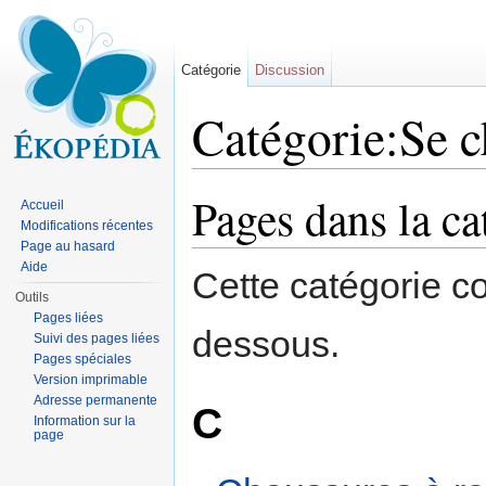
Catégorie
Discussion
Catégorie:Se c
Aller à :
navigation
,
rechercher
Pages dans la ca
Accueil
Modifications récentes
Page au hasard
Aide
Cette catégorie c
Outils
Pages liées
dessous.
Suivi des pages liées
Pages spéciales
Version imprimable
Adresse permanente
C
Information sur la
page