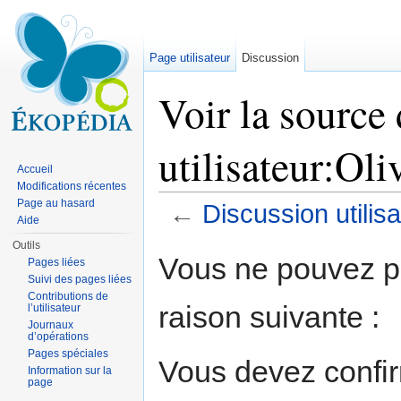
Page utilisateur
Discussion
Voir la source
utilisateur:Oli
Accueil
Modifications récentes
Page au hasard
←
Discussion utilisa
Aide
Aller à :
navigation
,
rechercher
Outils
Vous ne pouvez pa
Pages liées
Suivi des pages liées
Contributions de
raison suivante :
l’utilisateur
Journaux
d’opérations
Pages spéciales
Vous devez confir
Information sur la
page