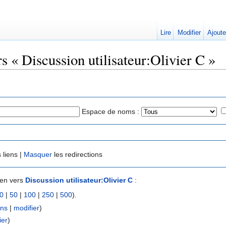
Lire
Modifier
Ajoute
rs « Discussion utilisateur:Olivier C »
Espace de noms :
 liens |
Masquer
les redirections
ien vers
Discussion utilisateur:Olivier C
:
0
|
50
|
100
|
250
|
500
).
ens
|
modifier
)
ier
)