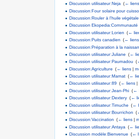
Discussion utilisateur:Neja
‎
(
← lien
Discussion:Four solaire pour cuiss
Discussion:Rouler à l'huile végétale
Discussion Ekopedia:Communauté
Discussion utilisateur:Lorien
‎
(
← lie
Discussion:Puits canadien
‎
(
← lien
Discussion:Préparation à la naissa
Discussion utilisateur:Juliane
‎
(
← li
Discussion utilisateur:Paumadou
‎
(
Discussion:Agriculture
‎
(
← liens
|
m
Discussion utilisateur:Mamat
‎
(
← li
Discussion utilisateur:89
‎
(
← liens
Discussion utilisateur:Jean-Phi
‎
(
← 
Discussion utilisateur:Dextery
‎
(
← l
Discussion utilisateur:Timuche
‎
(
← l
Discussion utilisateur:Bourrichon
‎
(
Discussion:Vaccination
‎
(
← liens
|
m
Discussion utilisateur:Antaya
‎
(
← li
Discussion modèle:Bienvenue
‎
(
← l