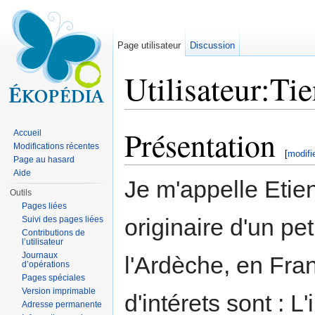
Page utilisateur
Discussion
Utilisateur:Ti
Aller à :
navigation
,
rechercher
Présentation
Accueil
Modifications récentes
[
modifi
Page au hasard
Aide
Je m'appelle Eti
Outils
Pages liées
originaire d'un pet
Suivi des pages liées
Contributions de
l’utilisateur
Journaux
l'Ardèche, en Fra
d’opérations
Pages spéciales
Version imprimable
d'intérets sont : L
Adresse permanente