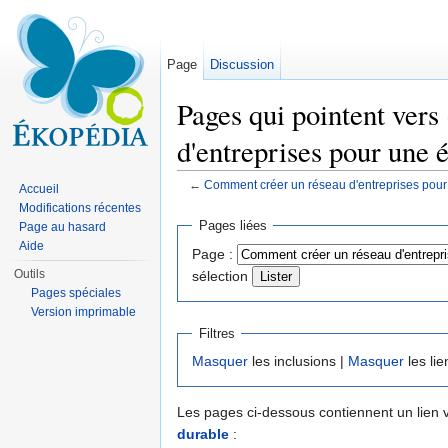
Page
Discussion
Pages qui pointent ver
d'entreprises pour une 
←
Comment créer un réseau d'entreprises pour
Accueil
Aller à :
navigation
,
rechercher
Modifications récentes
Pages liées
Page au hasard
Aide
Page :
Outils
sélection
Pages spéciales
Version imprimable
Filtres
Masquer
les inclusions |
Masquer
les lie
Les pages ci-dessous contiennent un lien 
durable
: