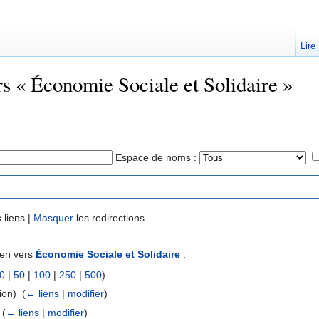
Lire
rs « Économie Sociale et Solidaire »
Espace de noms :
 liens |
Masquer
les redirections
ien vers
Économie Sociale et Solidaire
:
0
|
50
|
100
|
250
|
500
).
on) ‎
(
← liens
|
modifier
)
‎
(
← liens
|
modifier
)