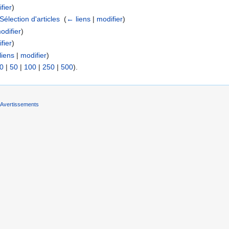
fier
)
élection d'articles
‎
(
← liens
|
modifier
)
odifier
)
fier
)
liens
|
modifier
)
0
|
50
|
100
|
250
|
500
).
Avertissements