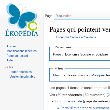
Page
Discussion
Pages qui pointent ve
←
Économie Sociale et Solidaire
Aller à :
navigation
,
rechercher
Accueil
Pages liées
Modifications récentes
Page :
Page au hasard
Aide
Outils
Filtres
Pages spéciales
Masquer
les inclusions |
Masquer
les
Version imprimable
Les pages ci-dessous contiennent un l
Voir (50 précédentes | 50 suivantes) (
2
Économie sociale
(page de redirecti
Portail:Entreprendre autrement