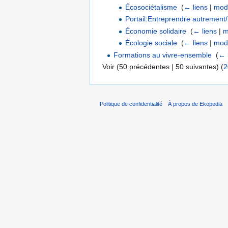
Écosociétalisme
‎
(
← liens
|
modi
Portail:Entreprendre autrement/S
Économie solidaire
‎
(
← liens
|
m
Écologie sociale
‎
(
← liens
|
modi
Formations au vivre-ensemble
‎
(
← 
Voir (50 précédentes | 50 suivantes) (
2
Politique de confidentialité
À propos de Ekopedia