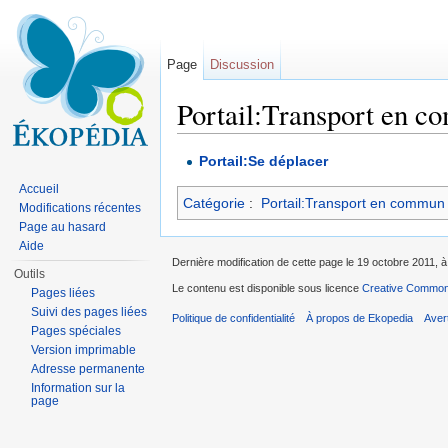
Page
Discussion
Portail:Transport en c
Aller à :
navigation
,
rechercher
Portail:Se déplacer
Accueil
Catégorie
:
Portail:Transport en commun
Modifications récentes
Page au hasard
Aide
Dernière modification de cette page le 19 octobre 2011, à
Outils
Le contenu est disponible sous licence
Creative Commons
Pages liées
Suivi des pages liées
Politique de confidentialité
À propos de Ekopedia
Aver
Pages spéciales
Version imprimable
Adresse permanente
Information sur la
page