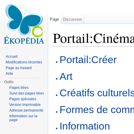
Page
Discussion
Portail:Cinéma
Aller à :
navigation
,
rechercher
Portail:Créer
Accueil
Modifications récentes
Page au hasard
Art
Aide
Outils
Pages liées
Créatifs culturel
Suivi des pages liées
Pages spéciales
Version imprimable
Formes de comm
Adresse permanente
Information sur la
page
Information