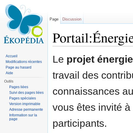
Page
Discussion
Portail:Énergi
Aller à :
navigation
,
rechercher
Le
projet énergie
Accueil
Modifications récentes
Page au hasard
travail des contr
Aide
Outils
Pages liées
connaissances au 
Suivi des pages liées
Pages spéciales
vous êtes invité à
Version imprimable
Adresse permanente
Information sur la
page
participants.