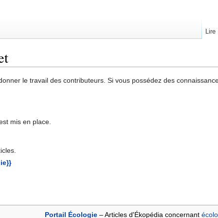
Lire
et
onner le travail des contributeurs. Si vous possédez des connaissances
est mis en place.
icles.
ie}}
Portail Écologie
– Articles d'Ékopédia concernant
écolo