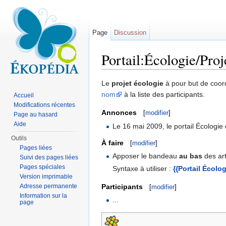
Page
Discussion
Portail:Écologie/Proj
Aller à :
navigation
,
rechercher
Le
projet écologie
à pour but de coord
nom
à la liste des participants.
Accueil
Modifications récentes
Annonces
[
modifier
]
Page au hasard
Aide
Le 16 mai 2009, le portail Écologie 
Outils
À faire
[
modifier
]
Pages liées
Apposer le bandeau
au bas
des art
Suivi des pages liées
Pages spéciales
Syntaxe à utiliser :
{{Portail Écolog
Version imprimable
Participants
Adresse permanente
[
modifier
]
Information sur la
...
page