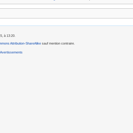
5, à 13:20.
mons Attribution-ShareAlike
sauf mention contraire.
Avertissements