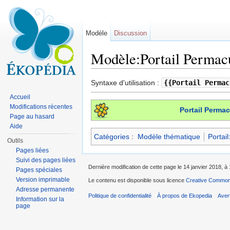
Modèle
Discussion
Modèle:Portail Permac
Aller à :
navigation
,
rechercher
Syntaxe d'utilisation :
{{Portail Permac
Accueil
Modifications récentes
Portail Permac
Page au hasard
Aide
Catégories
:
Modèle thématique
Portai
Outils
Pages liées
Suivi des pages liées
Dernière modification de cette page le 14 janvier 2018, à 
Pages spéciales
Version imprimable
Le contenu est disponible sous licence
Creative Commons
Adresse permanente
Politique de confidentialité
À propos de Ekopedia
Aver
Information sur la
page