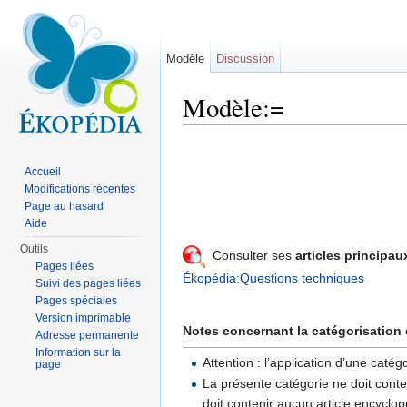
Modèle
Discussion
Modèle:=
Aller à :
navigation
,
rechercher
Accueil
Modifications récentes
Page au hasard
Aide
Outils
Consulter ses
articles principau
Pages liées
Ékopédia:Questions techniques
Suivi des pages liées
Pages spéciales
Version imprimable
Notes concernant la catégorisation
Adresse permanente
Information sur la
Attention : l’application d’une caté
page
La présente catégorie ne doit con
doit contenir aucun article encycl