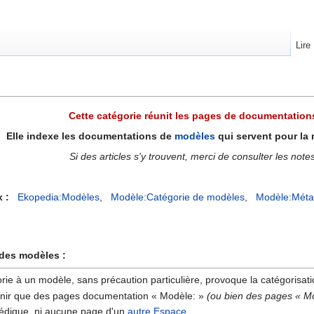
Lire
Cette catégorie réunit les pages de documentatio
Elle indexe les documentations de
modèles
qui servent pour la
Si des articles s'y trouvent, merci de consulter les note
x :
Ekopedia:Modèles
,
Modèle:Catégorie de modèles
,
Modèle:Méta
 des modèles :
gorie à un modèle, sans précaution particulière, provoque la catégorisa
tenir que des pages documentation « Modèle: »
(ou bien des pages « M
opédique, ni aucune page d'un
autre Espace
.