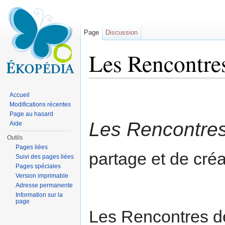
Page
Discussion
Les Rencontres
Aller à :
navigation
,
rechercher
Accueil
Modifications récentes
Page au hasard
Les Rencontres 
Aide
Outils
Pages liées
partage et de créa
Suivi des pages liées
Pages spéciales
Version imprimable
Adresse permanente
Information sur la
page
Les Rencontres de