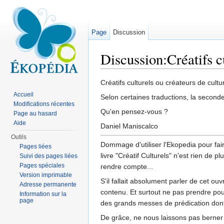
Page
Discussion
Discussion:Créatifs c
Aller à :
navigation
,
rechercher
Créatifs culturels ou créateurs de cultu
Accueil
Selon certaines traductions, la seconde
Modifications récentes
Qu'en pensez-vous ?
Page au hasard
Aide
Daniel Maniscalco
Outils
Dommage d'utiliser l'Ekopedia pour fair
Pages liées
livre "Créatif Culturels" n'est rien de p
Suivi des pages liées
Pages spéciales
rendre compte...
Version imprimable
S'il fallait absolument parler de cet ouv
Adresse permanente
contenu. Et surtout ne pas prendre pour
Information sur la
page
des grands messes de prédication dont 
De grâce, ne nous laissons pas berner p