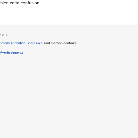
 bien cette confusion!
 12:39.
mons Attribution-ShareAlike
sauf mention contraire.
Avertissements