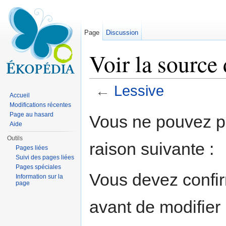
Page
Discussion
Voir la source
←
Lessive
Accueil
Aller à :
navigation
,
rechercher
Modifications récentes
Page au hasard
Vous ne pouvez pa
Aide
Outils
raison suivante :
Pages liées
Suivi des pages liées
Pages spéciales
Vous devez confir
Information sur la
page
avant de modifier 