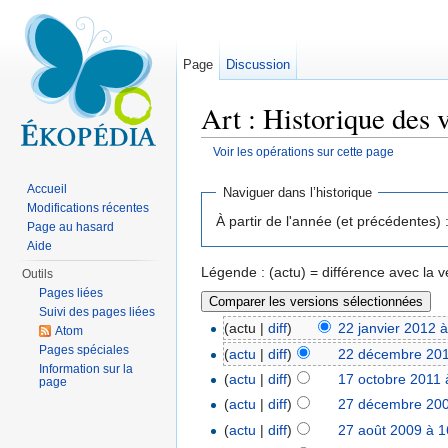
Page
Discussion
Art : Historique des 
Voir les opérations sur cette page
Aller à :
navigation
,
rechercher
Accueil
Naviguer dans l’historique
Modifications récentes
À partir de l'année (et précédentes) 
Page au hasard
Aide
Légende : (actu) = différence avec la ve
Outils
Pages liées
Suivi des pages liées
(actu |
diff
)
22 janvier 2012 
Atom
Pages spéciales
(
actu
|
diff
)
22 décembre 201
Information sur la
(
actu
|
diff
)
17 octobre 2011 
page
(
actu
|
diff
)
27 décembre 200
(
actu
|
diff
)
27 août 2009 à 1