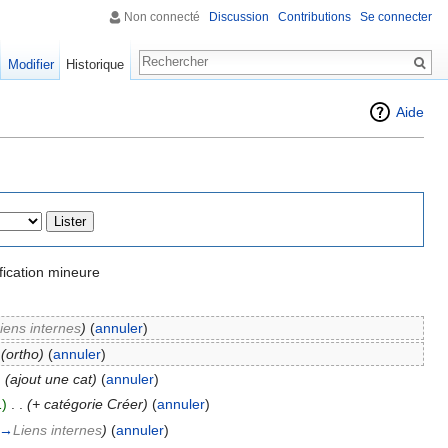
Non connecté
Discussion
Contributions
Se connecter
Modifier
Historique
Aide
ication mineure
iens internes
)
(
annuler
)
(ortho)
(
annuler
)
.
(ajout une cat)
(
annuler
)
)
‎
. .
(+ catégorie Créer)
(
annuler
)
→
Liens internes
)
(
annuler
)