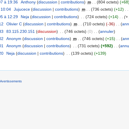
7 à 19:36
‎
Anthony
(
discussion
|
contributions
)
‎
m
. .
(804 octets)
(+68
 10:04
‎
Jujucece
(
discussion
|
contributions
)
‎
m
. .
(736 octets)
(+12)
‎
. .
5 à 12:29
‎
Neja
(
discussion
|
contributions
)
‎
. .
(724 octets)
(+14)
‎
. .
(+
12
‎
Olivier C
(
discussion
|
contributions
)
‎
m
. .
(710 octets)
(-36)
‎
. .
(
ann
33
‎
83.115.230.151
(
discussion
)
‎
. .
(746 octets)
(0)
‎
. .
(
annuler
)
02
‎
Anonym
(
discussion
|
contributions
)
‎
m
. .
(746 octets)
(+15)
‎
. .
(
ann
01
‎
Anonym
(
discussion
|
contributions
)
‎
. .
(731 octets)
(+592)
‎
. .
(
annu
20
‎
Neja
(
discussion
|
contributions
)
‎
. .
(139 octets)
(+139)
Avertissements