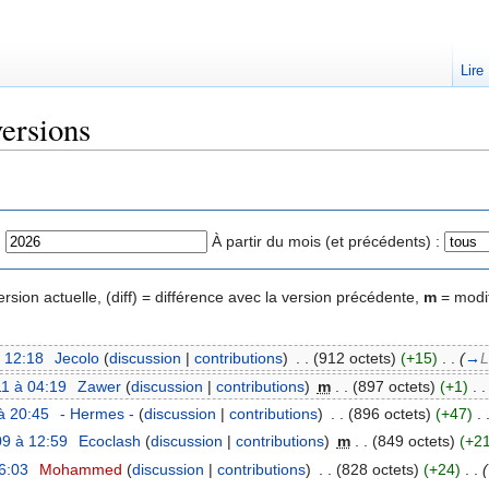
Lire
versions
:
À partir du mois (et précédents) :
rsion actuelle, (diff) = différence avec la version précédente,
m
= modif
à 12:18
‎
Jecolo
(
discussion
|
contributions
)
‎
. .
(912 octets)
(+15)
‎
. .
(
→
L
1 à 04:19
‎
Zawer
(
discussion
|
contributions
)
‎
m
. .
(897 octets)
(+1)
‎
. .
à 20:45
‎
- Hermes -
(
discussion
|
contributions
)
‎
. .
(896 octets)
(+47)
‎
. 
9 à 12:59
‎
Ecoclash
(
discussion
|
contributions
)
‎
m
. .
(849 octets)
(+21
6:03
‎
Mohammed
(
discussion
|
contributions
)
‎
. .
(828 octets)
(+24)
‎
. .
(