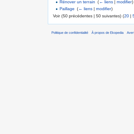
Rénover un terrain
‎
(
← liens
|
modifier
)
Paillage
‎
(
← liens
|
modifier
)
Voir (50 précédentes | 50 suivantes) (
20
|
Politique de confidentialité
À propos de Ekopedia
Aver