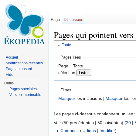
Page
Discussion
Pages qui pointent vers
←
Tonte
Aller à :
navigation
,
rechercher
Pages liées
Accueil
Modifications récentes
Page :
Page au hasard
sélection
Aide
Outils
Pages spéciales
Filtres
Version imprimable
Masquer
les inclusions |
Masquer
les lie
Les pages ci-dessous contiennent un lien 
Voir (50 précédentes | 50 suivantes) (
20
|
Compost
‎
(
← liens
|
modifier
)