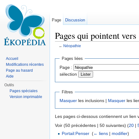
Page
Discussion
Pages qui pointent vers
←
Néopathie
Aller à :
navigation
,
rechercher
Pages liées
Accueil
Modifications récentes
Page :
Page au hasard
sélection
Aide
Outils
Pages spéciales
Filtres
Version imprimable
Masquer
les inclusions |
Masquer
les lie
Les pages ci-dessous contiennent un lien 
Voir (50 précédentes | 50 suivantes) (
20
|
Portail:Penser
‎
(
← liens
|
modifier
)