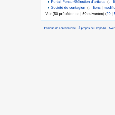
Portail:Penser/Sélection d'articles
‎
(
← l
Société de contagion
‎
(
← liens
|
modifi
Voir (50 précédentes | 50 suivantes) (
20
|
Politique de confidentialité
À propos de Ekopedia
Aver