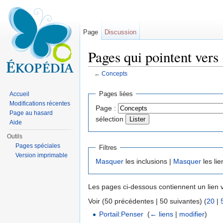
Page
Discussion
Pages qui pointent vers
←
Concepts
Aller à :
navigation
,
rechercher
Pages liées
Accueil
Modifications récentes
Page :
Page au hasard
sélection
Aide
Outils
Pages spéciales
Filtres
Version imprimable
Masquer
les inclusions |
Masquer
les lie
Les pages ci-dessous contiennent un lien 
Voir (50 précédentes | 50 suivantes) (
20
|
Portail:Penser
‎
(
← liens
|
modifier
)