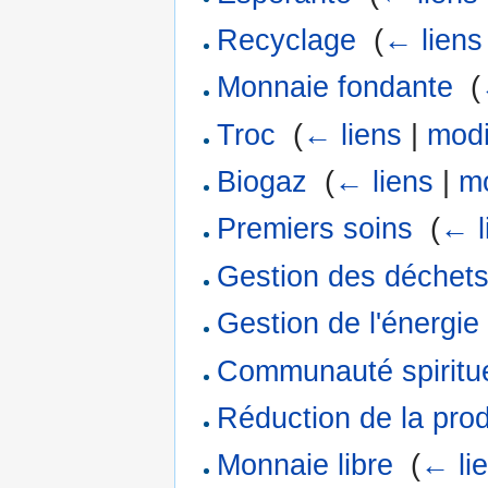
Recyclage
‎
(
← liens
Monnaie fondante
‎
(
Troc
‎
(
← liens
|
modi
Biogaz
‎
(
← liens
|
mo
Premiers soins
‎
(
← l
Gestion des déchet
Gestion de l'énergie
Communauté spiritue
Réduction de la pro
Monnaie libre
‎
(
← li