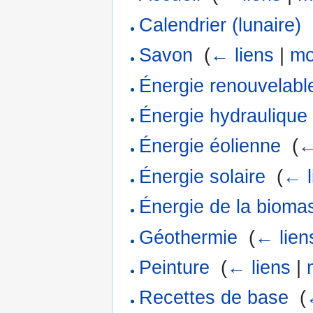
Calendrier (lunaire)
‎
Savon
‎
(
← liens
|
mo
Énergie renouvelabl
Énergie hydraulique
Énergie éolienne
‎
(
←
Énergie solaire
‎
(
← l
Énergie de la bioma
Géothermie
‎
(
← lien
Peinture
‎
(
← liens
|
Recettes de base
‎
(