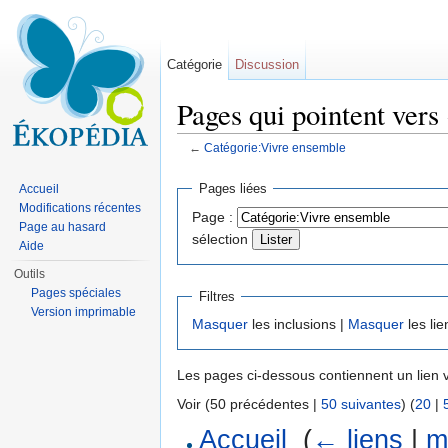
Catégorie
Discussion
Pages qui pointent vers
←
Catégorie:Vivre ensemble
Aller à :
navigation
,
rechercher
Pages liées
Accueil
Modifications récentes
Page :
Page au hasard
sélection
Aide
Outils
Pages spéciales
Filtres
Version imprimable
Masquer
les inclusions |
Masquer
les lie
Les pages ci-dessous contiennent un lien 
Voir (50 précédentes |
50 suivantes
) (
20
|
Accueil
‎
(
← liens
|
m