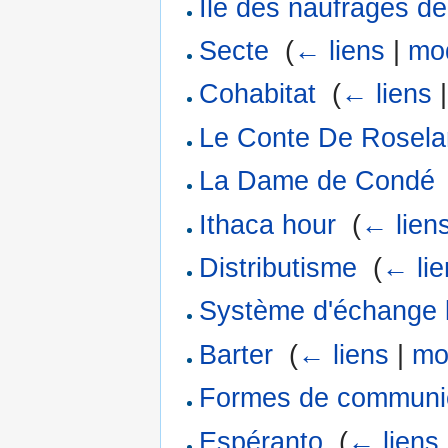
Île des naufragés d
Secte
‎
(
← liens
|
mod
Cohabitat
‎
(
← liens
Le Conte De Rosel
La Dame de Condé
Ithaca hour
‎
(
← lien
Distributisme
‎
(
← lie
Système d'échange 
Barter
‎
(
← liens
|
mo
Formes de communi
Espéranto
‎
(
← liens