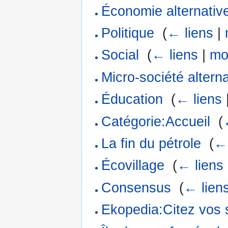
Économie alternativ
Politique
‎
(
← liens
|
Social
‎
(
← liens
|
mo
Micro-société altern
Éducation
‎
(
← liens
Catégorie:Accueil
‎
(
La fin du pétrole
‎
(
← 
Écovillage
‎
(
← liens
Consensus
‎
(
← lien
Ekopedia:Citez vos 