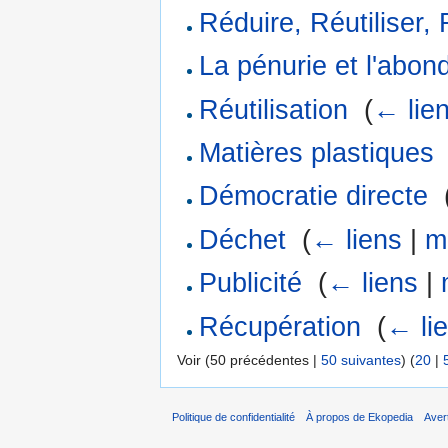
Réduire, Réutiliser,
La pénurie et l'abo
Réutilisation
‎
(
← lie
Matières plastiques
Démocratie directe
‎
Déchet
‎
(
← liens
|
m
Publicité
‎
(
← liens
|
Récupération
‎
(
← li
Voir (50 précédentes |
50 suivantes
) (
20
|
Politique de confidentialité
À propos de Ekopedia
Aver