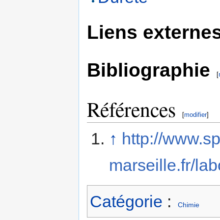
Liens externe
Bibliographie
[
Références
[
modifier
]
↑
http://www.sp
marseille.fr/la
Catégorie
:
Chimie