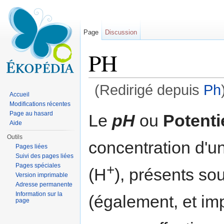
Page
Discussion
PH
(Redirigé depuis
Ph
Accueil
Aller à :
navigation
,
rechercher
Modifications récentes
Page au hasard
Le
pH
ou
Potenti
Aide
Outils
concentration d'u
Pages liées
Suivi des pages liées
+
Pages spéciales
(H
), présents so
Version imprimable
Adresse permanente
Information sur la
(également, et im
page