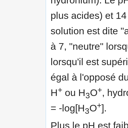
plus acides) et 14
solution est dite 
à 7, "neutre" lorsq
lorsqu'il est supé
égal à l'opposé d
+
+
H
ou H
O
, hyd
3
+
= -log[H
O
].
3
Plus le pH est faib