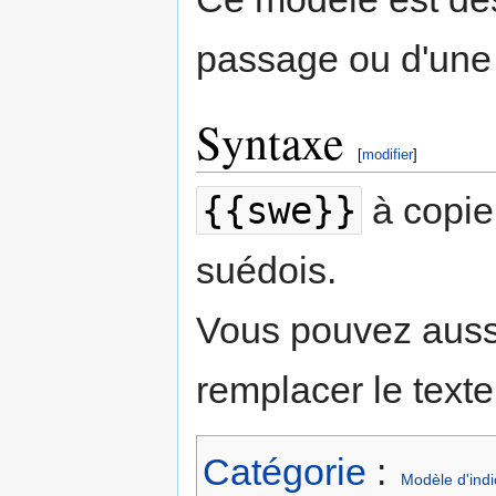
passage ou d'une 
Syntaxe
[
modifier
]
{{swe}}
à copie
suédois.
Vous pouvez aussi
remplacer le text
Catégorie
:
Modèle d'indi