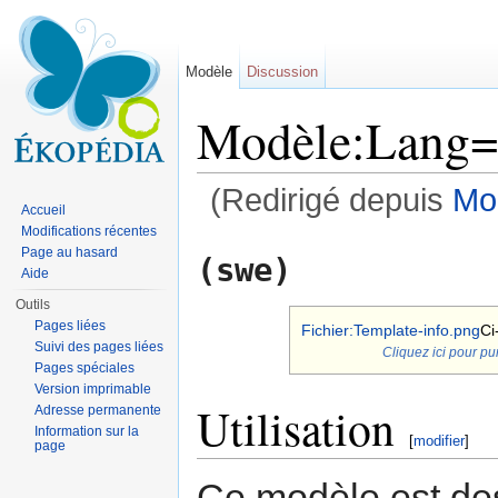
Modèle
Discussion
Modèle:Lang
(Redirigé depuis
Mo
Accueil
Aller à :
navigation
,
rechercher
Modifications récentes
Page au hasard
(swe)
Aide
Outils
Pages liées
Fichier:Template-info.png
Ci
Suivi des pages liées
Cliquez ici pour pu
Pages spéciales
Version imprimable
Utilisation
Adresse permanente
Information sur la
[
modifier
]
page
Ce modèle est dest