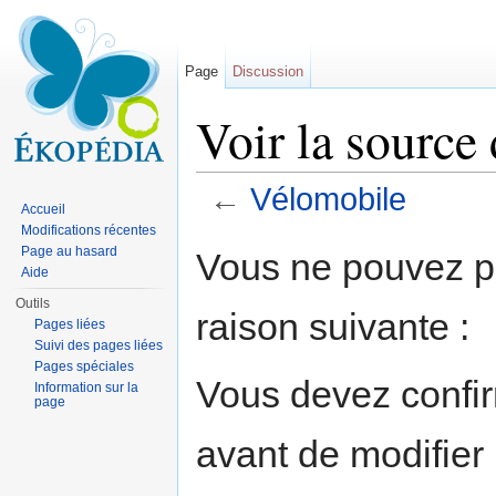
Page
Discussion
Voir la source
←
Vélomobile
Accueil
Aller à :
navigation
,
rechercher
Modifications récentes
Page au hasard
Vous ne pouvez pa
Aide
Outils
raison suivante :
Pages liées
Suivi des pages liées
Pages spéciales
Vous devez confir
Information sur la
page
avant de modifier 