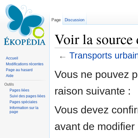
Page
Discussion
Voir la source
←
Transports urbai
Accueil
Aller à :
navigation
,
rechercher
Modifications récentes
Page au hasard
Vous ne pouvez pa
Aide
Outils
raison suivante :
Pages liées
Suivi des pages liées
Pages spéciales
Vous devez confir
Information sur la
page
avant de modifier 