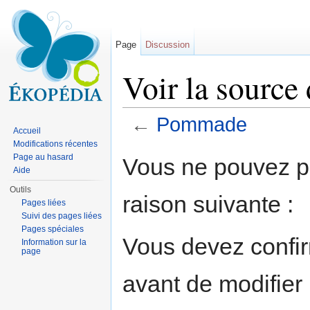
Page
Discussion
Voir la sourc
←
Pommade
Accueil
Aller à :
navigation
,
rechercher
Modifications récentes
Page au hasard
Vous ne pouvez pa
Aide
Outils
raison suivante :
Pages liées
Suivi des pages liées
Pages spéciales
Vous devez confir
Information sur la
page
avant de modifier 