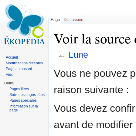
Page
Discussion
Voir la source
←
Lune
Accueil
Aller à :
navigation
,
rechercher
Modifications récentes
Page au hasard
Vous ne pouvez pa
Aide
Outils
raison suivante :
Pages liées
Suivi des pages liées
Pages spéciales
Vous devez confir
Information sur la
page
avant de modifier 