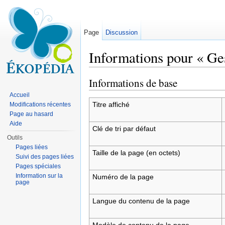
Page
Discussion
Informations pour « Ges
Aller à :
navigation
,
rechercher
Informations de base
Accueil
Titre affiché
Modifications récentes
Page au hasard
Aide
Clé de tri par défaut
Outils
Pages liées
Taille de la page (en octets)
Suivi des pages liées
Pages spéciales
Information sur la
Numéro de la page
page
Langue du contenu de la page
Modèle de contenu de la page