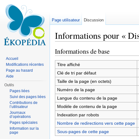
Page utilisateur
Discussion
Informations pour « Dis
Aller à :
navigation
,
rechercher
Informations de base
Accueil
Titre affiché
Modifications récentes
Page au hasard
Clé de tri par défaut
Aide
Taille de la page (en octets)
Outils
Numéro de la page
Pages liées
Suivi des pages liées
Langue du contenu de la page
Contributions de
Modèle de contenu de la page
l’utilisateur
Journaux
Indexation par robots
d’opérations
Pages spéciales
Nombre de redirections vers cette page
Information sur la
Sous-pages de cette page
page