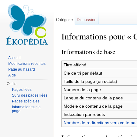
Catégorie
Discussion
Informations pour « C
Aller à :
navigation
,
rechercher
Informations de base
Accueil
Modifications récentes
Titre affiché
Page au hasard
Clé de tri par défaut
Aide
Taille de la page (en octets)
Outils
Numéro de la page
Pages liées
Suivi des pages liées
Langue du contenu de la page
Pages spéciales
Modèle de contenu de la page
Information sur la
page
Indexation par robots
Nombre de redirections vers cette pa