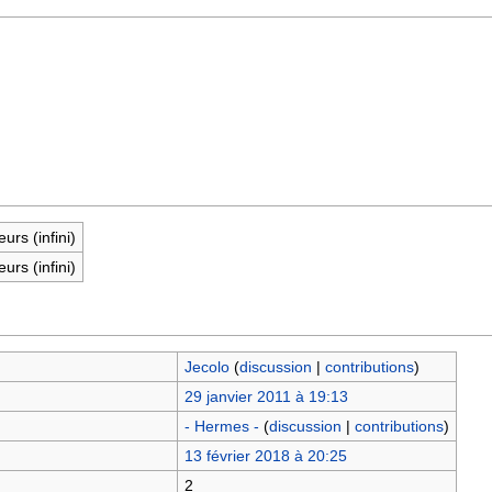
eurs (infini)
eurs (infini)
Jecolo
(
discussion
|
contributions
)
29 janvier 2011 à 19:13
- Hermes -
(
discussion
|
contributions
)
13 février 2018 à 20:25
2