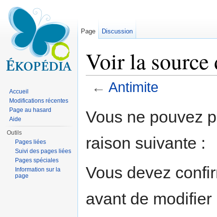
Page
Discussion
Voir la source
←
Antimite
Accueil
Aller à :
navigation
,
rechercher
Modifications récentes
Page au hasard
Vous ne pouvez pa
Aide
Outils
raison suivante :
Pages liées
Suivi des pages liées
Pages spéciales
Vous devez confir
Information sur la
page
avant de modifier 