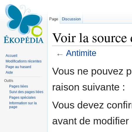
Page
Discussion
Voir la source
←
Antimite
Accueil
Aller à :
navigation
,
rechercher
Modifications récentes
Page au hasard
Vous ne pouvez pa
Aide
Outils
raison suivante :
Pages liées
Suivi des pages liées
Pages spéciales
Vous devez confir
Information sur la
page
avant de modifier 