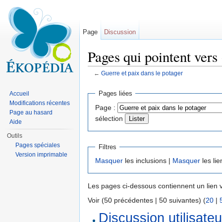
Page
Discussion
Pages qui pointent vers
←
Guerre et paix dans le potager
Aller à :
navigation
,
rechercher
Pages liées
Accueil
Modifications récentes
Page :
Page au hasard
sélection
Aide
Outils
Pages spéciales
Filtres
Version imprimable
Masquer
les inclusions |
Masquer
les lie
Les pages ci-dessous contiennent un lien 
Voir (50 précédentes | 50 suivantes) (
20
|
Discussion utilisate