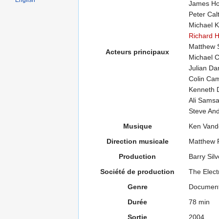
English
James Ho
Peter Cal
Michael K
Richard 
Matthew
Acteurs principaux
Michael C
Julian Da
Colin Cam
Kenneth 
Ali Samsa
Steve An
Musique
Ken Vand
Direction musicale
Matthew 
Production
Barry Sil
Société de production
The Elect
Genre
Document
Durée
78 min
Sortie
2004