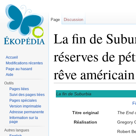
Page
Discussion
La fin de Subu
réserves de pét
Accueil
Modifications récentes
rêve américain
Page au hasard
Aide
Outils
Aller à :
navigation
,
rechercher
Pages liées
La fin de Suburbia
Suivi des pages liées
Pages spéciales
F
Version imprimable
Adresse permanente
Titre original
The End o
Information sur la
page
Réalisation
Gregory 
Autres langues
Robert B