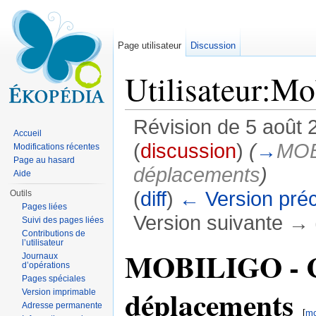
Page utilisateur
Discussion
Utilisateur:Mo
Révision de 5 août 
Accueil
(
discussion
)
(
→
MOB
Modifications récentes
Page au hasard
déplacements
)
Aide
(
diff
)
← Version pré
Outils
Pages liées
Version suivante → (
Suivi des pages liées
Contributions de
Aller à :
navigation
,
rechercher
l’utilisateur
MOBILIGO - Ce
Journaux
d’opérations
Pages spéciales
déplacements
Version imprimable
Adresse permanente
[
mo