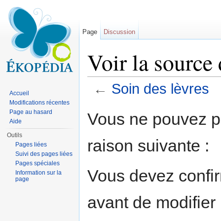
Page
Discussion
Voir la source 
←
Soin des lèvres
Accueil
Aller à :
navigation
,
rechercher
Modifications récentes
Page au hasard
Vous ne pouvez pa
Aide
Outils
raison suivante :
Pages liées
Suivi des pages liées
Pages spéciales
Vous devez confir
Information sur la
page
avant de modifier 